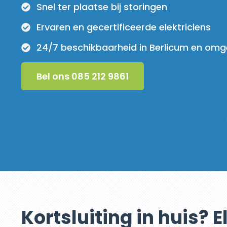
Snel ter plaatse bij storingen
Ervaren en gecertificeerde elektriciens
24/7 beschikbaarheid in Berlicum en omg
Bel ons 085 212 9861
Kortsluiting in huis? E