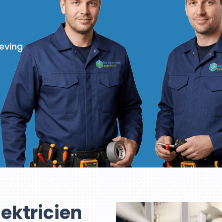
eving
lektricien