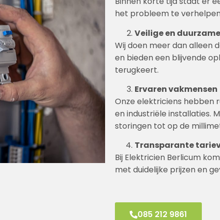
Binnen korte tijd staat er e
het probleem te verhelpen
Veilige en duurzame
Wij doen meer dan alleen d
en bieden een blijvende op
terugkeert.
Ervaren vakmensen
Onze elektriciens hebben r
en industriële installatie
storingen tot op de millime
Transparante tarie
Bij Elektricien Berlicum ko
met duidelijke prijzen en g
085 212 9861