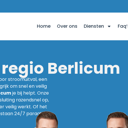
Home
Over ons
Diensten
Faq’
n regio Berlicum
voor stroomuitval, een
grijk om snel en veilig
licum
je bij helpt. Onze
luiting razendsnel op,
r veilig werkt. Of het
j staan 24/7 paraat om