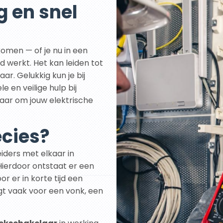
g en snel
komen — of je nu in een
 werkt. Het kan leiden tot
ar. Gelukkig kun je bij
e en veilige hulp bij
laar om jouw elektrische
ecies?
iders met elkaar in
Hierdoor ontstaat er een
 er in korte tijd een
gt vaak voor een vonk, een