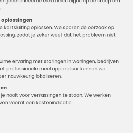
en gecertificeerde elektricien bij jou op de stoep om
.
 oplossingen
e kortsluiting oplossen. We sporen de oorzaak op
lossing, zodat je zeker weet dat het probleem niet
uime ervaring met storingen in woningen, bedrijven
s. Met professionele meetapparatuur kunnen we
ter nauwkeurig lokaliseren.
ven
m je nooit voor verrassingen te staan. We werken
even vooraf een kostenindicatie.